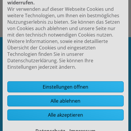
widerrufen.
Wir verwenden auf dieser Webseite Cookies und
weitere Technologien, um Ihnen ein bestmögliches
Nutzungserlebnis zu bieten. Sie können das Setzen
von Cookies auch ablehnen und unsere Seite nur
mit den technisch notwendigen Cookies nutzen.
Weitere Informationen, sowie eine detaillierte
Übersicht der Cookies und eingesetzten
Technologien finden Sie in unserer
FOOTER - KONTAKTDATEN UND ÖFF
Kontakt
Datenschutzerklärung. Sie können Ihre
Haustechnik Arne Nissen GmbH
Einstellungen jederzeit ändern.
Lornsenstr. 1
25821 Bredstedt
Einstellungen öffnen
Telefonisch erreichbar unter:
046715496
Alle ablehnen
E-Mail:
info@haustechnik-nissen.de
Alle akzeptieren
Öffnungszeiten
Datenschutz
Impressum