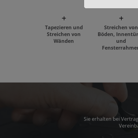
Tapezieren und
Streichen von
Streichen von
Böden, Innentü
Wänden
und
Fensterrahme
Sie erhalten bei Vertr
Vereinb