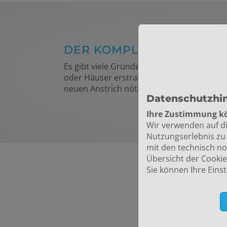
DER KOMPLETTSERVICE 
Es gibt viele Gründe für
Instandhaltungsre
oder Häuser erstrahlen danach im neuen Gl
neuen Anstrich nötig haben oder Sie Bohrl
Datenschutzhi
Ihre Zustimmung kö
Wir verwenden auf d
Nutzungserlebnis zu 
mit den technisch no
Übersicht der Cookie
Sie können Ihre Eins
IHRE VO