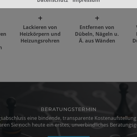
Datenschutz
Impressum
Lackieren von
Entfernen von
ren
Heizkörpern und
Dübeln, Nägeln u.
Heizungsrohren
Ä. aus Wänden
D
n
BERATUNGSTERMIN
agsabschluss eine bindende, transparente Kostenaufstellu
aren Sie noch heute ein erstes, unverbindliches Beratungsg