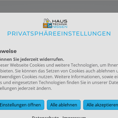
VON HAUSTECHNIK ARNE NISSEN G
PRIVATSPHÄRE­EINSTELLUNGEN
paraturen
. Der gängigste ist der Auszug aus einer Mietw
anz. Egal ob Sie Ihre Wände neu tapezieren oder streichen
öcher in der Wand füllen müssen: Wir erledigen das für Sie.
nweise
nnen Sie jederzeit widerrufen.
ieser Webseite Cookies und weitere Technologien, um Ihne
bieten. Sie können das Setzen von Cookies auch ablehnen 
twendigen Cookies nutzen. Weitere Informationen, sowie ein
s und eingesetzten Technologien finden Sie in unserer Dat
tellungen jederzeit ändern.
RTEILE BEI HAUSTECHNIK ARNE NIS
Einstellungen öffnen
Alle ablehnen
Alle akzeptiere
Wir kümmern uns um Ihre
Instandhaltungsreparaturen
: